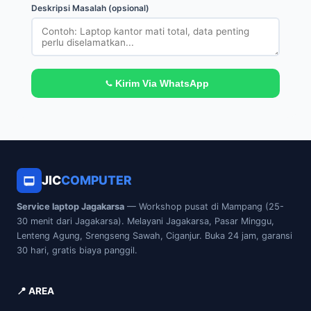
Deskripsi Masalah (opsional)
Kirim Via WhatsApp
JIC
COMPUTER
Service laptop Jagakarsa
— Workshop pusat di Mampang (25-
30 menit dari Jagakarsa). Melayani Jagakarsa, Pasar Minggu,
Lenteng Agung, Srengseng Sawah, Ciganjur. Buka 24 jam, garansi
30 hari, gratis biaya panggil.
📍 AREA