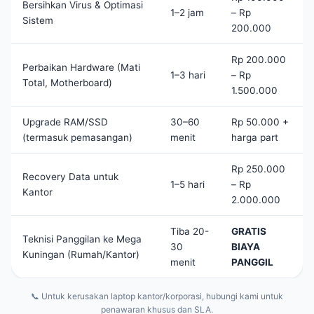
Bersihkan Virus & Optimasi
1–2 jam
– Rp
Sistem
200.000
Rp 200.000
Perbaikan Hardware (Mati
1–3 hari
– Rp
Total, Motherboard)
1.500.000
Upgrade RAM/SSD
30–60
Rp 50.000 +
(termasuk pemasangan)
menit
harga part
Rp 250.000
Recovery Data untuk
1–5 hari
– Rp
Kantor
2.000.000
Tiba 20-
GRATIS
Teknisi Panggilan ke Mega
30
BIAYA
Kuningan (Rumah/Kantor)
menit
PANGGIL
📞 Untuk kerusakan laptop kantor/korporasi, hubungi kami untuk
penawaran khusus dan SLA.