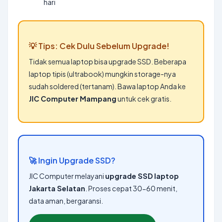
hari
💡 Tips: Cek Dulu Sebelum Upgrade!
Tidak semua laptop bisa upgrade SSD. Beberapa
laptop tipis (ultrabook) mungkin storage-nya
sudah soldered (tertanam). Bawa laptop Anda ke
JIC Computer Mampang
untuk cek gratis.
🚀 Ingin Upgrade SSD?
JIC Computer melayani
upgrade SSD laptop
Jakarta Selatan
. Proses cepat 30-60 menit,
data aman, bergaransi.