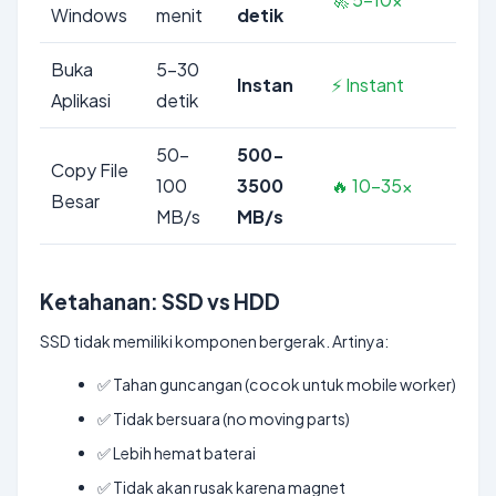
Windows
menit
detik
Buka
5-30
Instan
⚡ Instant
Aplikasi
detik
50-
500-
Copy File
100
3500
🔥 10-35x
Besar
MB/s
MB/s
Ketahanan: SSD vs HDD
SSD tidak memiliki komponen bergerak. Artinya:
✅ Tahan guncangan (cocok untuk mobile worker)
✅ Tidak bersuara (no moving parts)
✅ Lebih hemat baterai
✅ Tidak akan rusak karena magnet