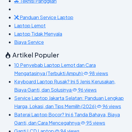
🚗 Teknisi Panggilan
Panduan Service Laptop
Laptop Lemot
Laptop Tidak Menyala
Biaya Service
Artikel Populer
10 Penyebab Laptop Lemot dan Cara
Mengatasinya (Terbukti Ampuh)
98 views
Keyboard Laptop Rusak? Ini 5 Jenis Kerusakan,
Biaya Ganti, dan Solusinya
96 views
Service Laptop Jakarta Selatan: Panduan Lengkap
Harga, Lokasi, dan Tips Memilih (2026)
96 views
Baterai Laptop Bocor? Ini 6 Tanda Bahaya, Biaya
Ganti, dan Cara Mencegahnya
95 views
Ganti LCD Laptop
94 views