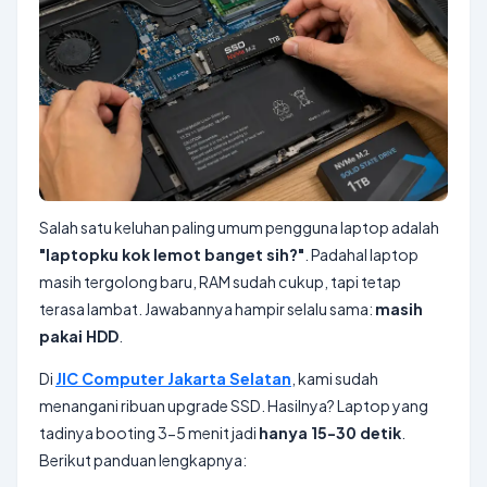
Salah satu keluhan paling umum pengguna laptop adalah
"laptopku kok lemot banget sih?"
. Padahal laptop
masih tergolong baru, RAM sudah cukup, tapi tetap
terasa lambat. Jawabannya hampir selalu sama:
masih
pakai HDD
.
Di
JIC Computer Jakarta Selatan
, kami sudah
menangani ribuan upgrade SSD. Hasilnya? Laptop yang
tadinya booting 3-5 menit jadi
hanya 15-30 detik
.
Berikut panduan lengkapnya: