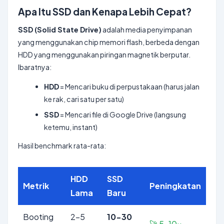
Apa Itu SSD dan Kenapa Lebih Cepat?
SSD (Solid State Drive)
adalah media penyimpanan
yang menggunakan chip memori flash, berbeda dengan
HDD yang menggunakan piringan magnetik berputar.
Ibaratnya:
HDD
= Mencari buku di perpustakaan (harus jalan
ke rak, cari satu per satu)
SSD
= Mencari file di Google Drive (langsung
ketemu, instant)
Hasil benchmark rata-rata:
HDD
SSD
Metrik
Peningkatan
Lama
Baru
Booting
2-5
10-30
🚀 5-10x