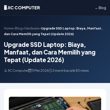
🖥️ JIC COMPUTER
← Blog
Home
›
Blog
›
Hardware
›
Upgrade SSD Laptop: Biaya, Manfaat,
dan Cara Memilih yang Tepat (Update 2026)
Upgrade SSD Laptop: Biaya,
Manfaat, dan Cara Memilih yang
Tepat (Update 2026)
JIC Computer
11 Mei 2026
2 menit baca
83 views