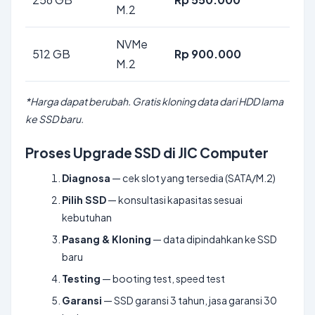
M.2
NVMe
512 GB
Rp 900.000
M.2
*Harga dapat berubah. Gratis kloning data dari HDD lama
ke SSD baru.
Proses Upgrade SSD di JIC Computer
Diagnosa
— cek slot yang tersedia (SATA/M.2)
Pilih SSD
— konsultasi kapasitas sesuai
kebutuhan
Pasang & Kloning
— data dipindahkan ke SSD
baru
Testing
— booting test, speed test
Garansi
— SSD garansi 3 tahun, jasa garansi 30