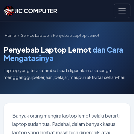
JIC COMPUTER
Home
/
Service Laptop
/ Penyebab Laptop Lemot
Penyebab Laptop Lemot
dan Cara
Mengatasinya
Laptop yang terasa lambat saat digunakan bisa sangat
mengganggu pekerjaan, belajar, maupun aktivitas sehari-hari.
Banyak orang mengira laptop lemot selalu berarti
laptop sudah tua. Padahal, dalam banyak kasus,
laptop yang lambat masih bisa diperbaiki atau