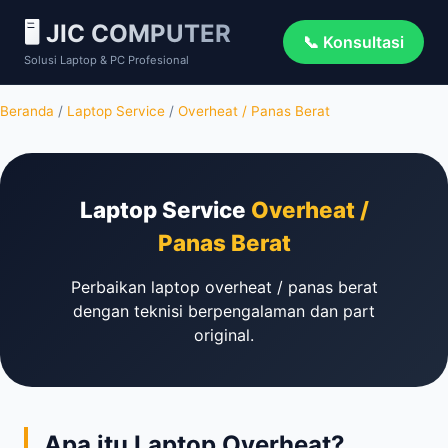
🖥️ JIC COMPUTER
📞 Konsultasi
Solusi Laptop & PC Profesional
Beranda
/
Laptop Service
/
Overheat / Panas Berat
Laptop Service
Overheat /
Panas Berat
Perbaikan laptop overheat / panas berat
dengan teknisi berpengalaman dan part
original.
Apa itu Laptop Overheat?