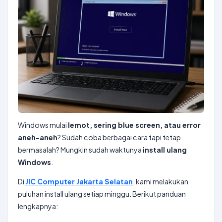
Windows mulai
lemot, sering blue screen, atau error
aneh-aneh
? Sudah coba berbagai cara tapi tetap
bermasalah? Mungkin sudah waktunya
install ulang
Windows
.
Di
JIC Computer Jakarta Selatan
, kami melakukan
puluhan install ulang setiap minggu. Berikut panduan
lengkapnya: