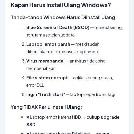
Kapan Harus Install Ulang Windows?
Tanda-tanda Windows Harus Diinstall Ulang:
Blue Screen of Death (BSOD)
— muncul sering,
terutama setelah update
Laptop lemot parah
— meski sudah
dibersihkan, dioptimasi, tetap lambat
Virus membandel
— antivirus tidak bisa
membersihkan
File sistem corrupt
— aplikasi sering crash,
error DLL
Ingin "fresh start"
— laptop seperti baru lagi
Yang TIDAK Perlu Install Ulang:
❌ Laptop lemot karena HDD →
cukup upgrade
SSD
❌ Laptop lemot karena RAM kecil →
cukup