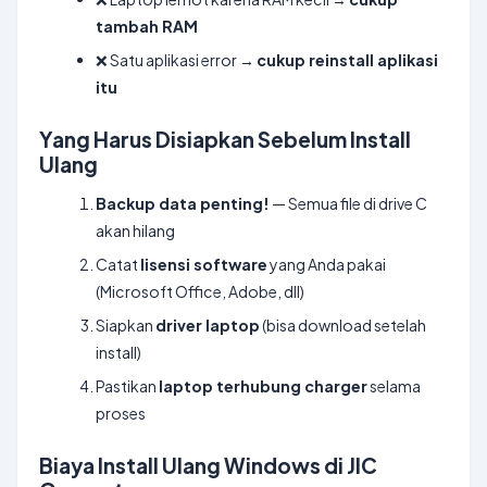
tambah RAM
❌ Satu aplikasi error →
cukup reinstall aplikasi
itu
Yang Harus Disiapkan Sebelum Install
Ulang
Backup data penting!
— Semua file di drive C
akan hilang
Catat
lisensi software
yang Anda pakai
(Microsoft Office, Adobe, dll)
Siapkan
driver laptop
(bisa download setelah
install)
Pastikan
laptop terhubung charger
selama
proses
Biaya Install Ulang Windows di JIC