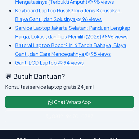
Mengatasinya (Terbukti Ampuh)
98 views
Keyboard Laptop Rusak? Ini 5 Jenis Kerusakan,
Biaya Ganti, dan Solusinya
96 views
Service Laptop Jakarta Selatan: Panduan Lengkap
Harga, Lokasi, dan Tips Memilih (2026)
96 views
Baterai Laptop Bocor? Ini 6 Tanda Bahaya, Biaya
Ganti, dan Cara Mencegahnya
95 views
Ganti LCD Laptop
94 views
💬 Butuh Bantuan?
Konsultasi service laptop gratis 24 jam!
Chat WhatsApp
0812-9470-0787