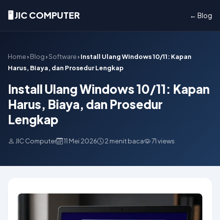
🖥️ JIC COMPUTER
← Blog
Home
›
Blog
›
Software
›
Install Ulang Windows 10/11: Kapan
Harus, Biaya, dan Prosedur Lengkap
Install Ulang Windows 10/11: Kapan
Harus, Biaya, dan Prosedur
Lengkap
JIC Computer
11 Mei 2026
2 menit baca
71 views