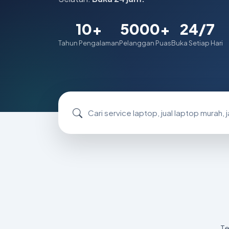
10+
5000+
24/7
Tahun Pengalaman
Pelanggan Puas
Buka Setiap Hari
Cari service laptop, produk, atau layanan
Te