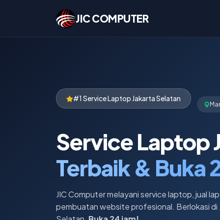
JIC COMPUTER
#1 Service Laptop Jakarta Selatan
Ma
Service Laptop 
Terbaik & Buka 
JIC Computer melayani service laptop, jual lap
pembuatan website profesional. Berlokasi di 
Selatan.
Buka 24 jam!