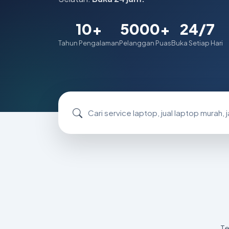
10+
5000+
24/7
Tahun Pengalaman
Pelanggan Puas
Buka Setiap Hari
Cari service laptop, produk, atau layanan
Te