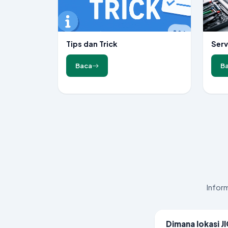
Tips dan Trick
Serv
Baca
B
Infor
Dimana lokasi J