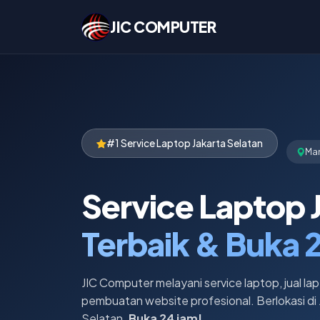
JIC COMPUTER
#1 Service Laptop Jakarta Selatan
Ma
Service Laptop 
Terbaik & Buka 
JIC Computer melayani service laptop, jual lap
pembuatan website profesional. Berlokasi di 
Selatan.
Buka 24 jam!